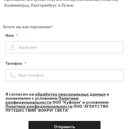
Калининград, Екатеринбург и Псков.
E-mail
Хотите мы вам перезвоним?
Имя
Я согласен на
обработку персональных данных
и
ознакомлен с условиями
Политики
конфиденциальности
ООО "Куформ" и
Телефон
условиями
Политики конфиденциальности
ООО
"АГЕНТСТВО ПУТЕШЕСТВИЙ "ВОКРУГ СВЕТА"
Я согласен на
обработку персональных данных
и
ознакомлен с условиями
Политики
Создать форму
с помощью конструктора Qform.io
конфиденциальности
ООО "Куформ" и условиями
Политики конфиденциальности
ООО "АГЕНТСТВО
ПУТЕШЕСТВИЙ "ВОКРУГ СВЕТА"