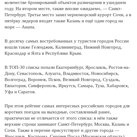
количестве бронирований объектов размещения в ушедшем
году. На втором месте, также вполне ожидаемо, — Санкт-
Имя
Петербург. Третье место занял черноморский курорт Сочи, а в
пятёрку лидеров входят также Казань и ещё один город на
море — Анапа.
Имя
В десятку самых востребованных у туристов городов России
вошли также Геленджик, Калининград, Нижний Новгород,
Краснодар и Ялта в Республике Крым.
В ТОП-30 списка попали Екатеринбург, Ярославль, Ростов-на-
Дата Заезда
Дону, Севастополь, Алушта, Владивосток, Новосибирск,
Волгоград, Воронеж, Псков, Великий Новгород, Суздаль,
Евпатория, Симферополь, Иркутск, Самара, Тула, Хабаровск,
Уфа и Саратов.
Дата выезда
При этом рейтинг самых интересных российских городов для
коротких поездок на выходные, составленный ранее,
практически не отличается от этого списка: в нём также
верхние строки занимают Санкт-Петербург, Москва, Казань и
Телефон
Сочи. Также в перечне присутствуют и другие города —
Ярославль, Кострома, Сергиев Посад (Московская область),