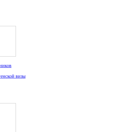
ников
генской визы