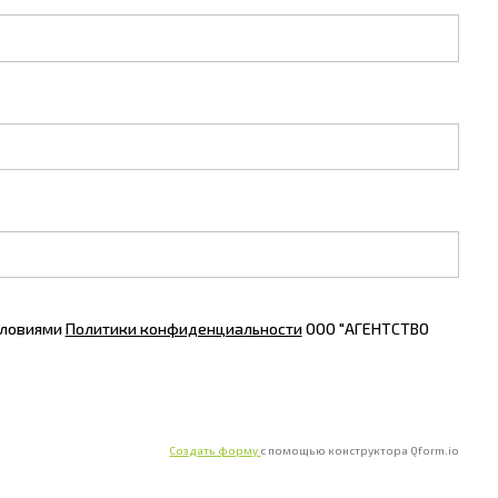
словиями
Политики конфиденциальности
ООО "АГЕНТСТВО
Создать форму
с помощью конструктора Qform.io