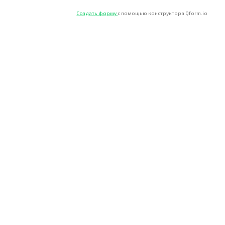
Создать форму
с помощью конструктора Qform.io