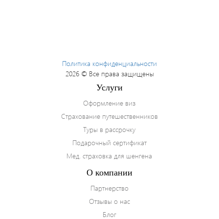
E-mail
Я согласен на
обработку персональных
Политика конфиденциальности
данных
и ознакомлен с условиями
Политики
конфиденциальности
ООО "Куформ" и
2026 © Все права защищены
условиями
Политики конфиденциальности
Услуги
ООО "АГЕНТСТВО ПУТЕШЕСТВИЙ "ВОКРУГ
СВЕТА"
Оформление виз
Страхование путешественников
Туры в рассрочку
Подарочный сертификат
Создать форму
с помощью конструктора Qform.io
Мед. страховка для шенгена
О компании
Партнерство
Отзывы о нас
Блог