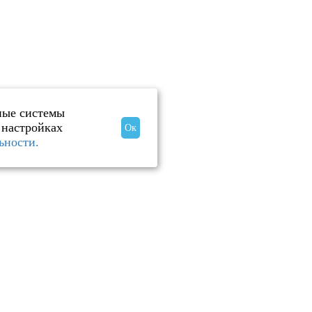
иные системы
 настройках
Ок
ьности.
осквы!