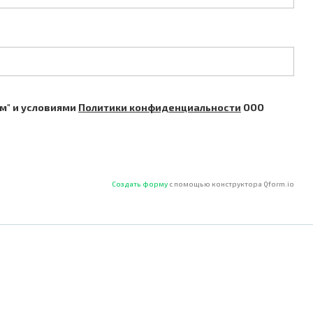
м" и условиями
Политики конфиденциальности
ООО
Создать форму
с помощью конструктора Qform.io