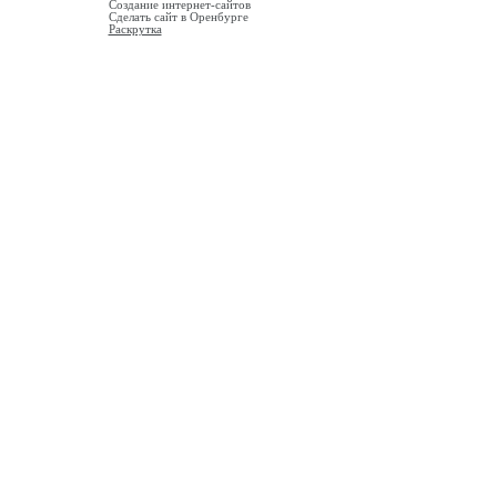
Cоздание интернет-сайтов
Сделать сайт в Оренбурге
Раскрутка
ктора Qform.io