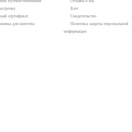
ание путешественников
Отзывы о нас
ассрочку
Блог
ный сертификат
Свидетельство
аховка для шенгена
Политика защиты персональной
Создать форму
с помощью констру
информации