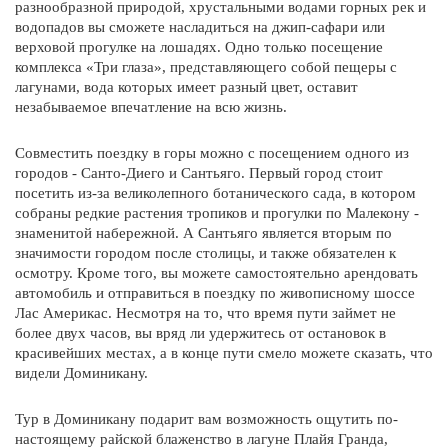
разнообразной природой, хрустальными водами горных рек и
водопадов вы сможете насладиться на джип-сафари или
верховой прогулке на лошадях. Одно только посещение
комплекса «Три глаза», представляющего собой пещеры с
лагунами, вода которых имеет разный цвет, оставит
незабываемое впечатление на всю жизнь.
Совместить поездку в горы можно с посещением одного из
городов - Санто-Диего и Сантьяго. Первый город стоит
посетить из-за великолепного ботанического сада, в котором
собраны редкие растения тропиков и прогулки по Малекону -
знаменитой набережной. А Сантьяго является вторым по
значимости городом после столицы, и также обязателен к
осмотру. Кроме того, вы можете самостоятельно арендовать
автомобиль и отправиться в поездку по живописному шоссе
Лас Америкас. Несмотря на то, что время пути займет не
более двух часов, вы вряд ли удержитесь от остановок в
красивейших местах, а в конце пути смело можете сказать, что
видели Доминикану.
Тур в Доминикану подарит вам возможность ощутить по-
настоящему райской блаженство в лагуне Плайя Гранда,