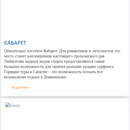
Имя
КАБАРЕТ
Имя
Обязательно посетите Кабарет. Для романтиков и энтузиастов это
место станет воплощением настоящего тропического рая.
Любителям водных видов спорта предоставляются самые
большие возможности для занятия разными видами серфинга.
Дата Заезда
Горящие туры в Cabarete – это возможность познать все
великолепие отдыха в Доминикане.
подробнее
Дата выезда
Телефон