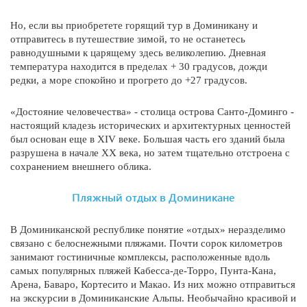
Но, если вы приобретете горящий тур в Доминикану и
отправитесь в путешествие зимой, то не останетесь
равнодушными к царящему здесь великолепию. Дневная
температура находится в пределах + 30 градусов, дожди
редки, а море спокойно и прогрето до +27 градусов.
«Достояние человечества» - столица острова Санто-Доминго -
настоящий кладезь исторических и архитектурных ценностей
был основан еще в XIV веке. Большая часть его зданий была
разрушена в начале XX века, но затем тщательно отстроена с
сохранением внешнего облика.
Пляжный отдых в Доминикане
В Доминиканской республике понятие «отдых» неразделимо
связано с белоснежными пляжами. Почти сорок километров
занимают гостиничные комплексы, расположенные вдоль
самых популярных пляжей Кабесса-де-Торро, Пунта-Кана,
Арена, Баваро, Кортесито и Макао. Из них можно отправиться
на экскурсии в Доминиканские Альпы. Необычайно красивой и