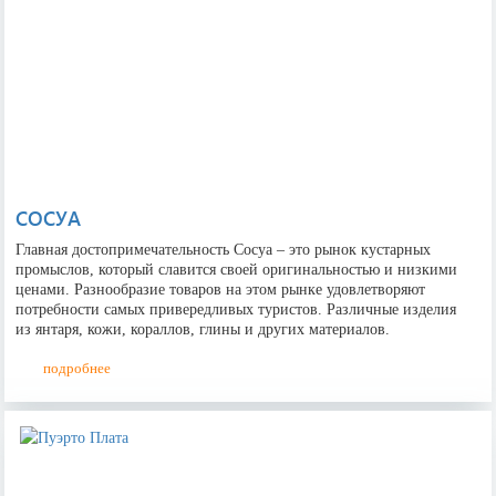
E-mail
СОСУА
Я согласен на
обработку персональных
данных
и ознакомлен с условиями
Политики
конфиденциальности
ООО "Куформ" и
Главная достопримечательность Сосуа – это рынок кустарных
условиями
Политики конфиденциальности
промыслов, который славится своей оригинальностью и низкими
ООО "АГЕНТСТВО ПУТЕШЕСТВИЙ "ВОКРУГ
ценами. Разнообразие товаров на этом рынке удовлетворяют
СВЕТА"
потребности самых привередливых туристов. Различные изделия
из янтаря, кожи, кораллов, глины и других материалов.
подробнее
Создать форму
с помощью конструктора Qform.io