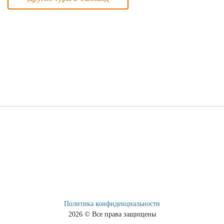
Дата Заезда
Дата выезда
Телефон
E-mail
Политика конфиденциальности
2026 © Все права защищены
Я согласен на
обработку персональных