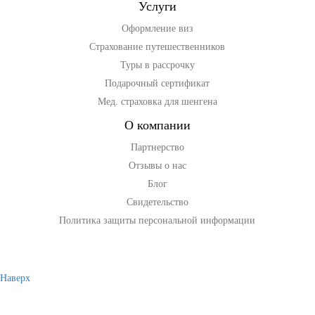
данных
и ознакомлен с условиями
Политики
Услуги
конфиденциальности
ООО "Куформ" и
условиями
Политики конфиденциальности
Оформление виз
ООО "АГЕНТСТВО ПУТЕШЕСТВИЙ "ВОКРУГ
СВЕТА"
Страхование путешественников
Туры в рассрочку
Подарочный сертификат
Мед. страховка для шенгена
Создать форму
с помощью конструктора Qform.io
О компании
Партнерство
Отзывы о нас
Блог
Свидетельство
Политика защиты персональной информации
Наверх