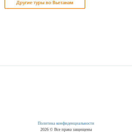
Другие туры во Вьетанам
Дата Заезда
Дата выезда
Телефон
E-mail
Политика конфиденциальности
2026 © Все права защищены
Я согласен на
обработку персональных