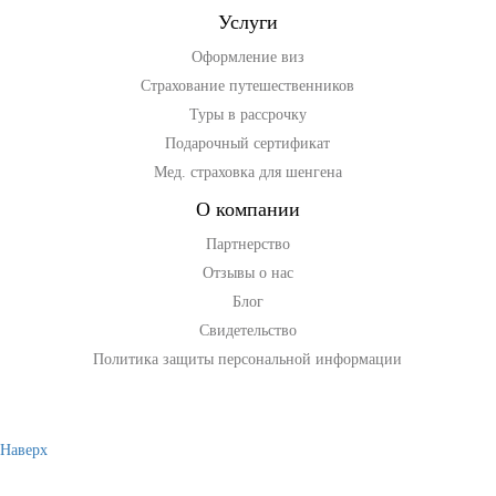
данных
и ознакомлен с условиями
Политики
Услуги
конфиденциальности
ООО "Куформ" и
условиями
Политики конфиденциальности
Оформление виз
ООО "АГЕНТСТВО ПУТЕШЕСТВИЙ "ВОКРУГ
СВЕТА"
Страхование путешественников
Туры в рассрочку
Подарочный сертификат
Мед. страховка для шенгена
Создать форму
с помощью конструктора Qform.io
О компании
Партнерство
Отзывы о нас
Блог
Свидетельство
Политика защиты персональной информации
Наверх